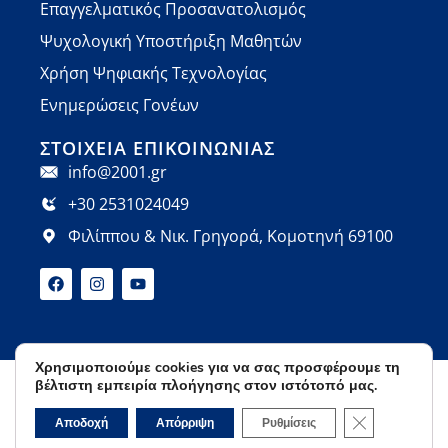
Επαγγελματικός Προσανατολισμός
Ψυχολογική Υποστήριξη Μαθητών
Χρήση Ψηφιακής Τεχνολογίας
Ενημερώσεις Γονέων
ΣΤΟΙΧΕΊΑ ΕΠΙΚΟΙΝΩΝΊΑΣ
info@2001.gr
+30 2531024049
Φιλίππου & Νικ. Γρηγορά, Κομοτηνή 69100
Χρησιμοποιούμε cookies για να σας προσφέρουμε τη
βέλτιστη εμπειρία πλοήγησης στον ιστότοπό μας.
Όροι Χρήσης
Πολιτική Απορρήτου
© 2026 Φροντιστήρια Ορόσημο | Developed by
Κλείσιμο του 
Αποδοχή
Απόρριψη
Ρυθμίσεις
Cactus