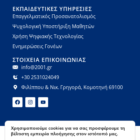
ΕΚΠΑΙΔΕΥΤΙΚΈΣ ΥΠΗΡΕΣΊΕΣ
Επαγγελματικός Προσανατολισμός
Ψυχολογική Υποστήριξη Μαθητών
Χρήση Ψηφιακής Τεχνολογίας
Ενημερώσεις Γονέων
ΣΤΟΙΧΕΊΑ ΕΠΙΚΟΙΝΩΝΊΑΣ
info@2001.gr
+30 2531024049
Φιλίππου & Νικ. Γρηγορά, Κομοτηνή 69100
Χρησιμοποιούμε cookies για να σας προσφέρουμε τη
βέλτιστη εμπειρία πλοήγησης στον ιστότοπό μας.
Όροι Χρήσης
Πολιτική Απορρήτου