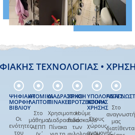
ΙΑΚΉΣ ΤΕΧΝΟΛΟΓΊΑΣ • ΧΡΉΣΗ
ΨΗΦΙΑΚΉ
ΑΤΟΜΙΚΆ
ΔΙΑΔΡΑΣΤΙΚOΊ
ΧΡΉΣΗ
ΥΠΟΛΟΓΙΣΤΈΣ
ΑΝΑΓΝΩΣΤ
ΜΟΡΦΉ
ΛΆΠΤΟΠ
ΠΊΝΑΚΕΣ
ΠΡΟΤΖΈΚΤΟΡΑ
ΚΟΙΝΉΣ
Στο
ΒΙΒΛΊΟΥ
ΧΡΉΣΗΣ
Στο
Χρησιμοποιούμε
Η
αναγνωστή
Οι
Στους
μάθημα
Διαδραστικό
διδασκαλία
μας
ενότητες
χώρους
ΑΕΠΠ
Πίνακα
των
διατίθεντα
του
αναμονής
(γ΄
για τη
φιλολογικών