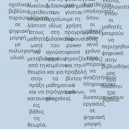
επίσης
σχολικού
διατίθενται
λυκείου),
διδασκαλία
μαθημάτων
υπολογιστέ
βιβλίου
υπολογιστές,
διατίθενται
των
γίνεται
όπου
παρουσιάζονται
όπου
ατομικά
αρχαίων,
με τη
οι
σε
οι
λάπτοπ
ιδίως
χρήση
μαθητές
ψηφιακή
μαθητές
στους
στη
προγράμματος
μπορούν
μορφή
στον
μαθητές,
διδασκαλία
παρουσίασης
να
με
κενό
ωστέ
του
power
περιηγηθο
πολυτροπικό
χρόνο
να
αγνώστου
point
ψηφιακά
υλικό.
τους
μεταβαίνουν
αρχαίου
(προτζέκτορας)
στην
μπορούν
από τη
κειμένου
και την
βιβλιοθήκ
να
θεωρία
και για
προβολή
μας
αναζητήσουν
στην
τα
βίντεο
που
πληροφορίες,
πράξη
μαθηματικά
–
διαθέτει
να
και να
(πρόγραμμα
εικόνων.
500
διεκπεραιώσουν
κατανοούν
geogebra).
βιβλία.
εργασίες
εις
σε
βάθος
ψηφιακή
τη
μορφή
θεωρία.