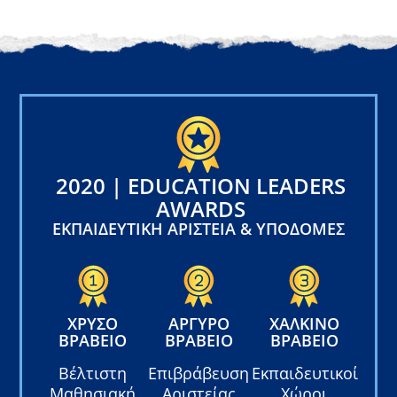
2020 | EDUCATION LEADERS
AWARDS
ΕΚΠΑΙΔΕΥΤΙΚΉ ΑΡΙΣΤΕΊΑ & ΥΠΟΔΟΜΈΣ
ΧΡΥΣΌ
ΑΡΓΥΡΌ
ΧΆΛΚΙΝΟ
ΒΡΑΒΕΊΟ
ΒΡΑΒΕΊΟ
ΒΡΑΒΕΊΟ
Βέλτιστη
Επιβράβευση
Εκπαιδευτικοί
Μαθησιακή
Αριστείας
Χώροι