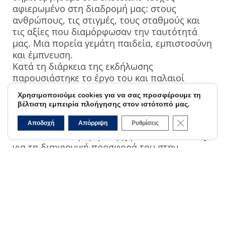
αφιερωμένο στη διαδρομή μας: στους
ανθρώπους, τις στιγμές, τους σταθμούς και
τις αξίες που διαμόρφωσαν την ταυτότητά
μας.
Μια πορεία γεμάτη παιδεία, εμπιστοσύνη
και έμπνευση.
Κατά τη διάρκεια της εκδήλωσης
παρουσιάστηκε το έργο του και παλαιοί
μαθητές μίλησαν για το παιδαγωγικό
Χρησιμοποιούμε cookies για να σας προσφέρουμε τη
αποτύπωμά του στη ζωή τους. Η οικογένειά
βέλτιστη εμπειρία πλοήγησης στον ιστότοπό μας.
του — η σύζυγος
Πανδώρα
και οι κόρες
Κλείσιμο του 
Μάρθα και Μαρία Λιπορδέζη
— τιμήθηκε
Αποδοχή
Απόρριψη
Ρυθμίσεις
από τον Αντιπεριφερειάρχη
Νίκο Τσαλικίδη
για τη διαχρονική προσφορά του στην
εκπαίδευση, στα μαθηματικά και στον
πολιτισμό της Ροδόπης.
Το έργο και οι αξίες του συνεχίζουν να
αποτελούν
θεμέλιο και πηγή έμπνευσης
για
το όραμα και τη φιλοσοφία του
φροντιστηρίου μας.