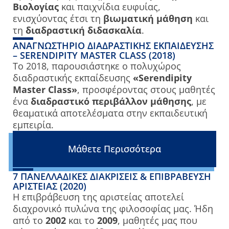
Βιολογίας
και παιχνίδια ευφυίας,
ενισχύοντας έτσι τη
βιωματική μάθηση
και
τη
διαδραστική διδασκαλία
.
ΑΝΑΓΝΩΣΤΉΡΙΟ ΔΙΑΔΡΑΣΤΙΚΉΣ ΕΚΠΑΊΔΕΥΣΗΣ
– SERENDIPITY MASTER CLASS (2018)
Το 2018, παρουσιάστηκε ο πολυχώρος
διαδραστικής εκπαίδευσης
«Serendipity
Master Class»
, προσφέροντας στους μαθητές
ένα
διαδραστικό περιβάλλον μάθησης
, με
θεαματικά αποτελέσματα στην εκπαιδευτική
εμπειρία.
Μάθετε Περισσότερα
7 ΠΑΝΕΛΛΑΔΙΚΈΣ ΔΙΑΚΡΊΣΕΙΣ & ΕΠΙΒΡΆΒΕΥΣΗ
ΑΡΙΣΤΕΊΑΣ (2020)
Η επιβράβευση της αριστείας αποτελεί
διαχρονικό πυλώνα της φιλοσοφίας μας. Ήδη
από το
2002
και το
2009
, μαθητές μας που