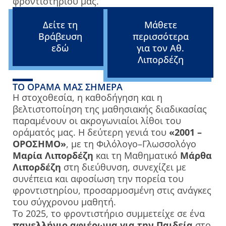
φροντιστηρίου μας.
Δείτε τη
Μάθετε
Βράβευση
περισσότερα
εδώ
για τον Αθ.
Λιπορδέζη
ΤΟ ΌΡΑΜΆ ΜΑΣ ΣΉΜΕΡΑ
Η στοχοθεσία, η καθοδήγηση και η
βελτιστοποίηση της μαθησιακής διαδικασίας
παραμένουν οι ακρογωνιαίοι λίθοι του
οράματός μας. Η δεύτερη γενιά του
«2001 –
ΟΡΟΣΗΜΟ»
, με τη Φιλόλογο–Γλωσσολόγο
Μαρία Λιπορδέζη
και τη Μαθηματικό
Μάρθα
Λιπορδέζη
στη διεύθυνση, συνεχίζει με
συνέπεια και αφοσίωση την πορεία του
φροντιστηρίου, προσαρμοσμένη στις ανάγκες
του σύγχρονου μαθητή.
Το 2025, το φροντιστήριο συμμετείχε σε ένα
πανελλήνιο αφιέρωμα για την Παιδεία
στο