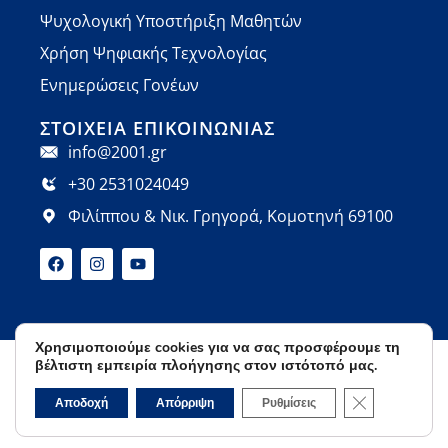
Ψυχολογική Υποστήριξη Μαθητών
Χρήση Ψηφιακής Τεχνολογίας
Ενημερώσεις Γονέων
ΣΤΟΙΧΕΊΑ ΕΠΙΚΟΙΝΩΝΊΑΣ
info@2001.gr
+30 2531024049
Φιλίππου & Νικ. Γρηγορά, Κομοτηνή 69100
Χρησιμοποιούμε cookies για να σας προσφέρουμε τη
βέλτιστη εμπειρία πλοήγησης στον ιστότοπό μας.
Όροι Χρήσης
Πολιτική Απορρήτου
© 2026 Φροντιστήρια Ορόσημο | Developed by
Κλείσιμο του 
Αποδοχή
Απόρριψη
Ρυθμίσεις
Cactus