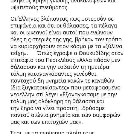
άληκτος κρήνη γνώσης ανακαλύψεων και
υψιπετούς πνεύματος.
Οι Έλληνες βλέποντας πως υστερούν σε
επιφάνεια και ότι οι θάλασσες, τα πέλαγα
και οι ωκεανοί είναι αυτοί που ενώνουν
όλες τις στεριές της γης, βρήκαν τον τρόπο
να κυριαρχήσουν στον κόσμο με τα «ξύλινα
τείχη». Όπως έγραψε ο Θουκυδίδης στον
επιτάφιο του Περικλέους «Αλλα πάσαν μεν
θάλασσαν και γην εσβατόν τη ημετέρα
τόλμη καταναγκάσαντες γενέσθαι,
πανταχού δη μνημεία κακών τε καγαθών
ίδια ξυγκατοικίσαντες» που μεταφρασμένο
νεοελληνιστί λέγει «Εξαναγκάσαμε με την
τόλμη μας ολόκληρη τη θάλασσα και
την ξηρά να γίνει προσιτή, ιδρύσαμε
παντού αιώνια μνημεία και των συμφορών
μας και των επιτυχιών μας».
Έτσι, με τα περίφημα πλοία τους