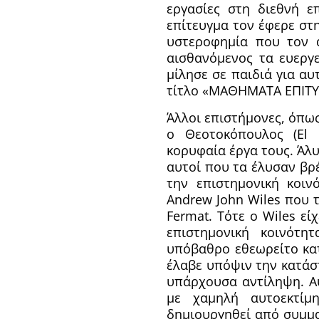
εργασίες στη διεθνή ε
επίτευγμα τον έφερε στ
υστεροφημία που τον α
αισθανόμενος τα ευεργ
μίλησε σε παιδιά για αυ
τίτλο «ΜΑΘΗΜΑΤΑ ΕΠΙΤΥΧ
Άλλοι επιστήμονες, όπως
ο Θεοτοκόπουλος (El 
κορυφαία έργα τους. Άλ
αυτοί που τα έλυσαν βρ
την επιστημονική κοιν
Andrew John Wiles που 
Fermat. Τότε ο Wiles ε
επιστημονική κοινότη
υπόβαθρο εθεωρείτο κατ
έλαβε υπόψιν την κατάσ
υπάρχουσα αντίληψη. Α
με χαμηλή αυτοεκτίμ
δημιουργηθεί από συμμα