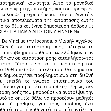
πιστημονική κοινότητα. Αυτό το μοναδικό
ην κορυφή της επιστήμης και του πρόσφερε
κολουθεί μέχρι σήμερα. Τότε ο Αϊνστάιν
ετικά αποτελέσματα της κατάστασης αυτής
τό το θέμα και έγινε δημοσίευση άρθρου με
ΙΑΣ ΓΙΑ ΠΑΙΔΙΑ ΑΠΟ ΤΟΝ A.EINSTEIN».
 Da Vinci με την Joconda, ο Μιχαήλ Άγγελος,
Greco), σε κατάσταση ροής πέτυχαν τα
υτα προβλήματα μαθηματικών λύθηκαν όταν
έθηκαν σε κατάσταση ροής καταπλήσσοντας
ότητα. Τέτοια είναι και η περίπτωση του
το 1994 απέδειξε το τελευταίο θεώρημα του
ίχε δημιουργήσει προβληματισμό στη διεθνή
τα, επειδή το γνωστό επιστημονικό του
ώτερο για μία τέτοια απόδειξη. Όμως, δεν
ταση ροής που μπορούσε να ανατρέψει την
υτό το σημείο θέλω να προσέξουν μαθητές
ηση ή μαθητές για τους οποίους έχει
θητές τους ή καθηγητές τους μία αντίληψη