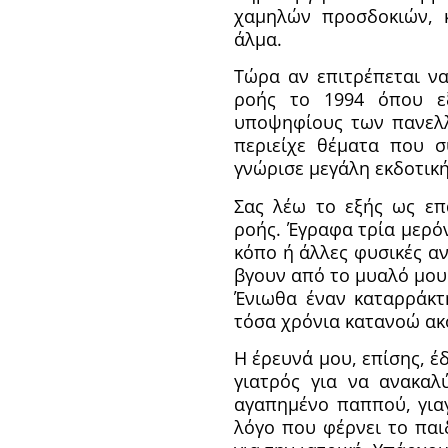
χαμηλών προσδοκιών, 
άλμα.
Tώρα αν επιτρέπεται να
ροής το 1994 όπου ε
υποψηφίους των πανελ
περιείχε θέματα που 
γνώρισε μεγάλη εκδοτική
Σας λέω το εξής ως επ
ροής. Έγραφα τρία μερό
κόπο ή άλλες φυσικές α
βγουν από το μυαλό μου 
Ένιωθα έναν καταρράκτ
τόσα χρόνια κατανοώ ακ
Η έρευνά μου, επίσης, έδ
γιατρός για να ανακα
αγαπημένο παππού, για
λόγο που φέρνει το παι