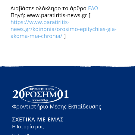
Διαβάστε ολόκληρο το άρθρο
ΕΔΩ
Πηγή: www.paratiritis-news.gr [
https://www.paratiritis-
news.gr/koinonia/orosimo-epitychias-gia-
akoma-mia-chronia/
]
Φροντιστήριο Μέσης Εκπαίδευσης
ΣΧΕΤΙΚΆ ΜΕ ΕΜΆΣ
Η Ιστορία μας