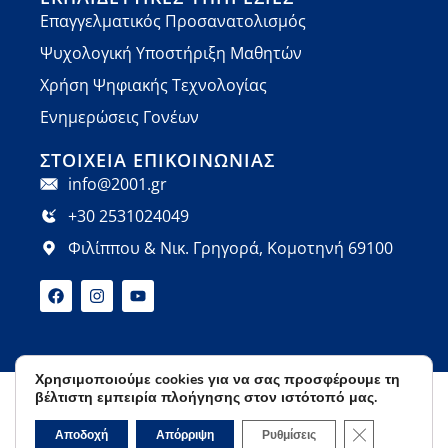
Επαγγελματικός Προσανατολισμός
Ψυχολογική Υποστήριξη Μαθητών
Χρήση Ψηφιακής Τεχνολογίας
Ενημερώσεις Γονέων
ΣΤΟΙΧΕΊΑ ΕΠΙΚΟΙΝΩΝΊΑΣ
info@2001.gr
+30 2531024049
Φιλίππου & Νικ. Γρηγορά, Κομοτηνή 69100
Χρησιμοποιούμε cookies για να σας προσφέρουμε τη
βέλτιστη εμπειρία πλοήγησης στον ιστότοπό μας.
Όροι Χρήσης
Πολιτική Απορρήτου
© 2026 Φροντιστήρια Ορόσημο | Developed by
Κλείσιμο του 
Αποδοχή
Απόρριψη
Ρυθμίσεις