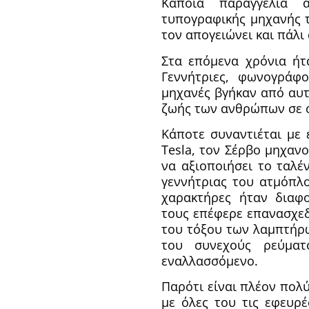
Κάποια παραγγελία 
τυπογραφικής μηχανής τ
τον απογειώνει και πάλι 
Στα επόμενα χρόνια ήτ
Γεννήτριες, φωνογράφ
μηχανές βγήκαν από αυτ
ζωής των ανθρώπων σε ό
Κάποτε συναντιέται με 
Tesla, τον Σέρβο μηχαν
να αξιοποιήσει το ταλέ
γεννήτριας του ατμόπλο
χαρακτήρες ήταν διαφο
τους επέφερε επανασχεδ
του τόξου των λαμπτήρω
του συνεχούς ρεύματ
εναλλασσόμενο.
Παρότι είναι πλέον πολύ
με όλες του τις εφευρέ