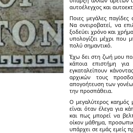
ύπαρξη άλλων αρετών ό
αυτοέλεγχος και αυτοεκτ
Ποιες μεγάλες παγίδες 
Να ονειροβατεί, να επ
ξοδεύει χρόνο και χρήμα
υπολογίζει μέχρι που μ
πολύ σημαντικό.
Έχω δει στη ζωή μου πο
κάποια επιστήμη για
εγκαταλείπουν κάνοντα
αρχικών τους προσδ
απογοήτευση των γονέω
την προσπάθεια.
Ο μεγαλύτερος καημός 
είναι όταν έλεγα για κ
και πως μπορεί να βελτ
οίκον μάθημα, προσωπι
υπάρχει σε εμάς εμείς π