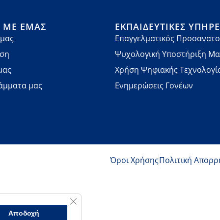
Ά ΜΕ ΕΜΆΣ
ΕΚΠΑΙΔΕΥΤΙΚΈΣ ΥΠΗΡΕ
 μας
Επαγγελματικός Προσανατο
νση
Ψυχολογική Υποστήριξη Μ
μας
Χρήση Ψηφιακής Τεχνολογί
άμματα μας
Ενημερώσεις Γονέων
Όροι Χρήσης
Πολιτική Απορρ
Κλείσιμο του Cookie banner για το GDPR
Αποδοχή