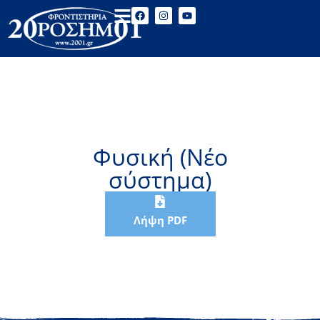
Φυσική (Νέο
σύστημα)
Λήψη PDF