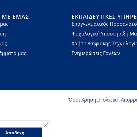
Ά ΜΕ ΕΜΆΣ
ΕΚΠΑΙΔΕΥΤΙΚΈΣ ΥΠΗΡΕ
 μας
Επαγγελματικός Προσανατο
νση
Ψυχολογική Υποστήριξη Μ
μας
Χρήση Ψηφιακής Τεχνολογί
άμματα μας
Ενημερώσεις Γονέων
Όροι Χρήσης
Πολιτική Απορρ
Κλείσιμο του Cookie banner για το GDPR
Αποδοχή