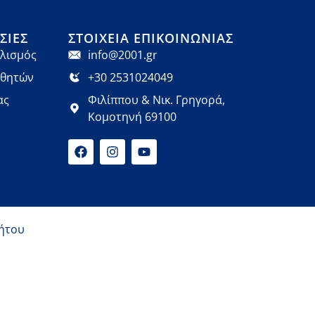
ΣΊΕΣ
ΣΤΟΙΧΕΊΑ ΕΠΙΚΟΙΝΩΝΊΑΣ
λισμός
info@2001.gr
αθητών
+30 2531024049
ας
Φιλίππου & Νικ. Γρηγορά,
Κομοτηνή 69100
ήτου