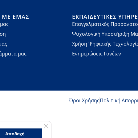
Ά ΜΕ ΕΜΆΣ
ΕΚΠΑΙΔΕΥΤΙΚΈΣ ΥΠΗΡΕ
 μας
Επαγγελματικός Προσανατο
νση
Ψυχολογική Υποστήριξη Μ
μας
Χρήση Ψηφιακής Τεχνολογί
άμματα μας
Ενημερώσεις Γονέων
Όροι Χρήσης
Πολιτική Απορρ
Κλείσιμο του Cookie banner για το GDPR
Αποδοχή