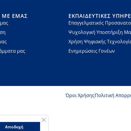
Ά ΜΕ ΕΜΆΣ
ΕΚΠΑΙΔΕΥΤΙΚΈΣ ΥΠΗΡΕ
 μας
Επαγγελματικός Προσανατο
νση
Ψυχολογική Υποστήριξη Μ
μας
Χρήση Ψηφιακής Τεχνολογί
άμματα μας
Ενημερώσεις Γονέων
Όροι Χρήσης
Πολιτική Απορρ
Κλείσιμο του Cookie banner για το GDPR
Αποδοχή