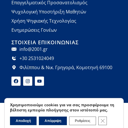
Επαγγελματικός Προσανατολισμός
Ψυχολογική Υποστήριξη Μαθητών
Χρήση Ψηφιακής Τεχνολογίας
Ενημερώσεις Γονέων
ΣΤΟΙΧΕΊΑ ΕΠΙΚΟΙΝΩΝΊΑΣ
info@2001.gr
+30 2531024049
Φιλίππου & Νικ. Γρηγορά, Κομοτηνή 69100
Χρησιμοποιούμε cookies για να σας προσφέρουμε τη
βέλτιστη εμπειρία πλοήγησης στον ιστότοπό μας.
Όροι Χρήσης
Πολιτική Απορρήτου
© 2026 Φροντιστήρια Ορόσημο | Developed by
Κλείσιμο του 
Αποδοχή
Απόρριψη
Ρυθμίσεις
Cactus