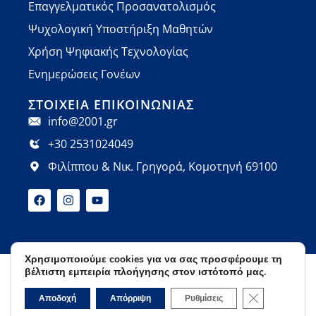
Επαγγελματικός Προσανατολισμός
Ψυχολογική Υποστήριξη Μαθητών
Χρήση Ψηφιακής Τεχνολογίας
Ενημερώσεις Γονέων
ΣΤΟΙΧΕΊΑ ΕΠΙΚΟΙΝΩΝΊΑΣ
info@2001.gr
+30 2531024049
Φιλίππου & Νικ. Γρηγορά, Κομοτηνή 69100
Χρησιμοποιούμε cookies για να σας προσφέρουμε τη
βέλτιστη εμπειρία πλοήγησης στον ιστότοπό μας.
Όροι Χρήσης
Πολιτική Απορρήτου
© 2026 Φροντιστήρια Ορόσημο | Developed by
Κλείσιμο του 
Αποδοχή
Απόρριψη
Ρυθμίσεις
Cactus