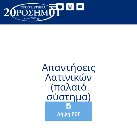
Απαντήσεις
Λατινικών
(παλαιό
σύστημα)
Λήψη PDF