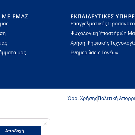
Ά ΜΕ ΕΜΆΣ
ΕΚΠΑΙΔΕΥΤΙΚΈΣ ΥΠΗΡΕ
 μας
Επαγγελματικός Προσανατο
νση
Ψυχολογική Υποστήριξη Μ
μας
Χρήση Ψηφιακής Τεχνολογί
άμματα μας
Ενημερώσεις Γονέων
Όροι Χρήσης
Πολιτική Απορρ
Κλείσιμο του Cookie banner για το GDPR
Αποδοχή