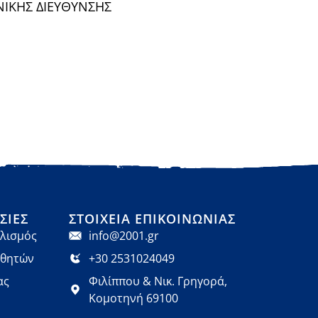
ΝΙΚΗΣ ΔΙΕΥΘΥΝΣΗΣ
ΣΊΕΣ
ΣΤΟΙΧΕΊΑ ΕΠΙΚΟΙΝΩΝΊΑΣ
λισμός
info@2001.gr
αθητών
+30 2531024049
ας
Φιλίππου & Νικ. Γρηγορά,
Κομοτηνή 69100